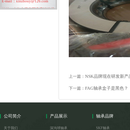
E-mail：
xinzhouy@126.com
地址：上海市嘉定区安亭镇前杨
路72号中宇花苑1栋2303室
NSK品牌现在研发新产
上一篇：
FAG轴承盒子是黑色？
下一篇：
公司简介
产品展示
轴承品牌
关于我们
深沟球轴承
SKF轴承