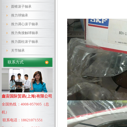
圆锥滚子轴承
推力球轴承
推力调心滚子轴承
推力角接触球轴承
推力圆柱滚子轴承
关节轴承
联系方式
鑫宙国际贸易(上海)有限公司
全国热线 ：4008-957005（总
机）
联系电话：18621071551