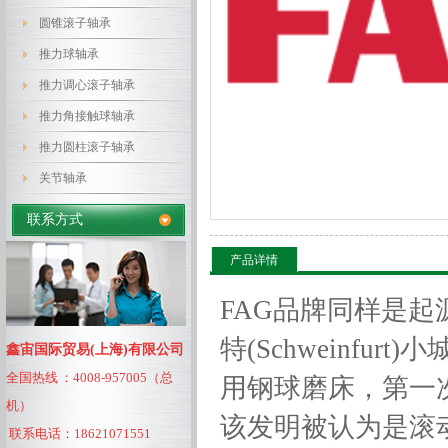
圆锥滚子轴承
推力球轴承
推力调心滚子轴承
推力角接触球轴承
推力圆柱滚子轴承
关节轴承
联系方式
产品详情
FAG品牌同样是起
特(Schweinfurt
鑫宙国际贸易(上海)有限公司
全国热线 ：4008-957005（总
用钢球磨床，第一
机）
该发明被认为是滚
联系电话：18621071551